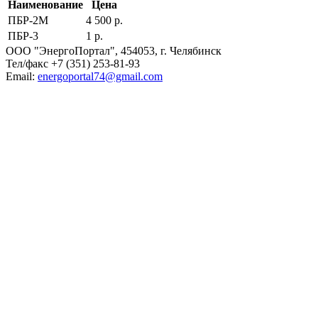
Наименование
Цена
ПБР-2М
4 500 р.
ПБР-3
1 р.
ООО "ЭнергоПортал", 454053, г. Челябинск
Тел/факс +7 (351) 253-81-93
Email:
e
nergoportal74@gmail.com