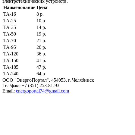
электротехнических устройств.
Наименование
Цена
ТА-16
8 р.
ТА-25
10 р.
ТА-35
14 р.
ТА-50
19 р.
ТА-70
21 р.
ТА-95
26 р.
ТА-120
36 р.
ТА-150
41 р.
ТА-185
47 р.
ТА-240
64 р.
ООО "ЭнергоПортал", 454053, г. Челябинск
Тел/факс +7 (351) 253-81-93
Email:
e
nergoportal74@gmail.com