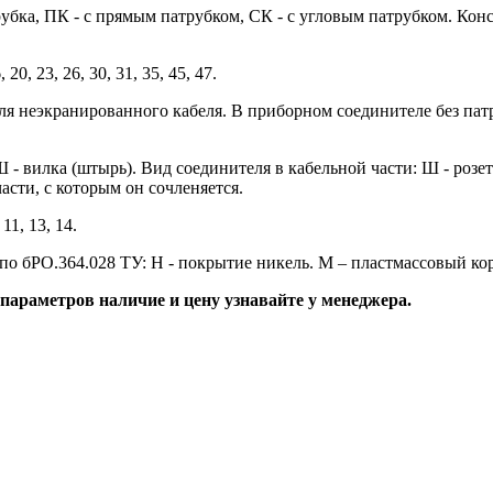
убка, ПК - с прямым патрубком, СК - с угловым патрубком. Кон
, 20, 23, 26, 30, 31, 35, 45, 47.
для неэкранированного кабеля. В приборном соединителе без пат
Ш - вилка (штырь). Вид соединителя в кабельной части: Ш - розет
асти, с которым он сочленяется.
11, 13, 14.
по бРО.364.028 ТУ: Н - покрытие никель. М – пластмассовый к
араметров наличие и цену узнавайте у менеджера.