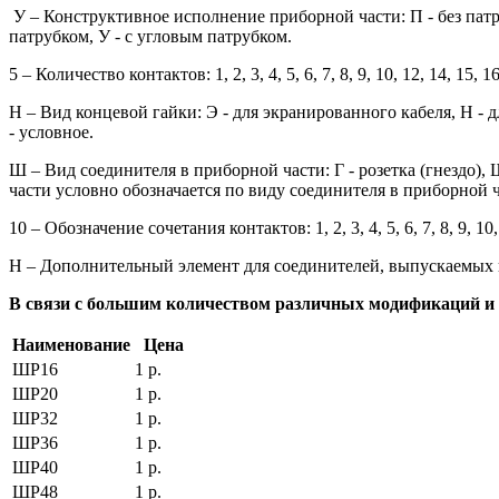
У – Конструктивное исполнение приборной части: П - без патр
патрубком, У - с угловым патрубком.
5 – Количество контактов: 1, 2, 3, 4, 5, 6, 7, 8, 9, 10, 12, 14, 15, 16
Н – Вид концевой гайки: Э - для экранированного кабеля, Н - 
- условное.
Ш – Вид соединителя в приборной части: Г - розетка (гнездо), 
части условно обозначается по виду соединителя в приборной ч
10 – Обозначение сочетания контактов: 1, 2, 3, 4, 5, 6, 7, 8, 9, 10, 
Н – Дополнительный элемент для соединителей, выпускаемых 
В связи с большим количеством различных модификаций и п
Наименование
Цена
ШР16
1 р.
ШР20
1 р.
ШР32
1 р.
ШР36
1 р.
ШР40
1 р.
ШР48
1 р.